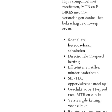
Hij is compatibel met
racefietsen, MTB en E-
BIKES met 11-
versnellingen dankzij het
bekrachtigde ontwerp
ervan.
Soepel en
betrouwbaar
schakelen
Directionele 11-speed
ketting
Efficiënter en stiller,
minder onderhoud
SIL-TEC
oppervlaktebehandeling
Geschikt voor 11-speed
race, MTB en e-bike
Verstevigde ketting
voor e-bike
Kettingplaat met nieuwe