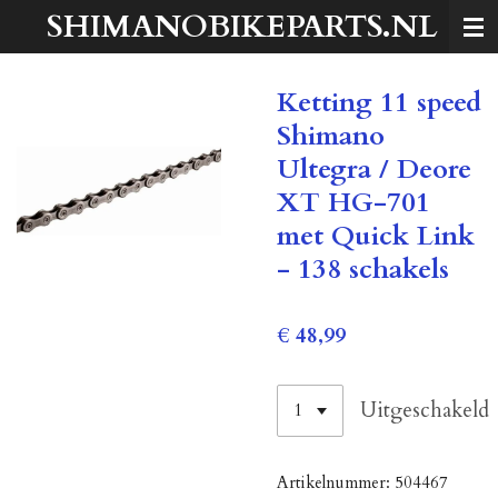
SHIMANOBIKEPARTS.NL
Ga
direct
naar
Ketting 11 speed
de
hoofdinhoud
Shimano
Ultegra / Deore
XT HG-701
met Quick Link
- 138 schakels
€ 48,99
Uitgeschakeld
Artikelnummer:
504467