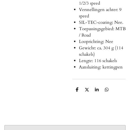
1/2/3 speed
Versnellingen achter: 9
speed
SIL-TEC-coating: Nee.
Toepassingsgebied: MTB
/ Road
Looprichting: Nee
Gewicht: ca. 304 g (114
schakels)
Lengte: 116 schakels
Aansluiting: kettingpen
D
D
S
D
e
e
h
e
l
e
a
l
e
l
r
e
n
e
n