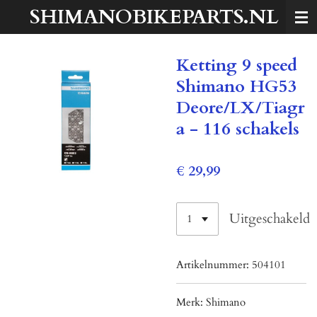
SHIMANOBIKEPARTS.NL
Ga
direct
naar
Ketting 9 speed
de
hoofdinhoud
Shimano HG53
Deore/LX/Tiagr
a - 116 schakels
€ 29,99
Uitgeschakeld
Artikelnummer:
504101
Merk:
Shimano