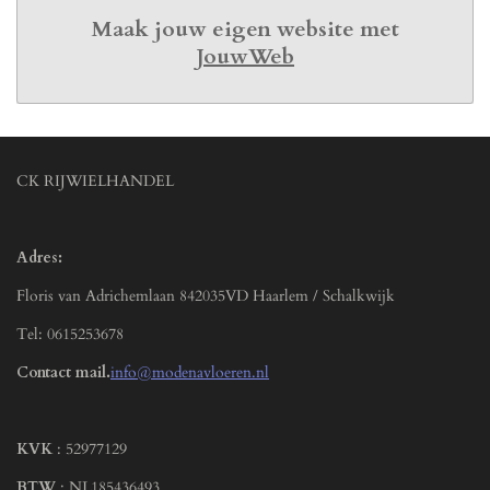
Maak jouw eigen website met
JouwWeb
CK RIJWIELHANDEL
Adres:
Floris van Adrichemlaan 842035VD Haarlem / Schalkwijk
Tel: 0615253678
Contact mail.
info@modenavloeren.nl
KVK
: 52977129
BTW
: NL185436493