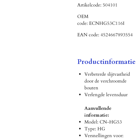
Artikelcode:
504101
OEM
code:
ECNHG53C116I
EAN code:
4524667893554
Productinformatie
Verbeterde slijtvastheid
door de verchroomde
bouten
Verlengde levensduur
Aanvullende
informatie:
Model: CN-HG53
Type: HG
Versnellingen voor: