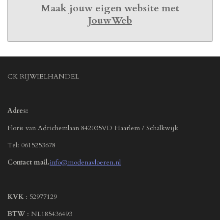
Maak jouw eigen website met
JouwWeb
CK RIJWIELHANDEL
Adres:
Floris van Adrichemlaan 842035VD Haarlem / Schalkwijk
Tel: 0615253678
Contact mail.
info@modenavloeren.nl
KVK
: 52977129
BTW
: NL185436493