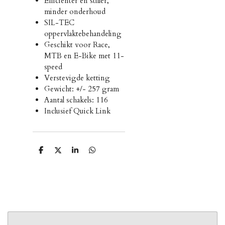
Efficienter en stiller,
minder onderhoud
SIL-TEC
oppervlaktebehandeling
Geschikt voor Race,
MTB en E-Bike met 11-
speed
Verstevigde ketting
Gewicht: +/- 257 gram
Aantal schakels: 116
Inclusief Quick Link
D
D
S
D
e
e
h
e
l
e
a
l
e
l
r
e
n
e
n