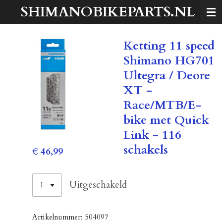
SHIMANOBIKEPARTS.NL
Ga
direct
naar
Ketting 11 speed
de
hoofdinhoud
Shimano HG701
Ultegra / Deore
XT -
Race/MTB/E-
bike met Quick
Link - 116
schakels
€ 46,99
Uitgeschakeld
Artikelnummer:
504097