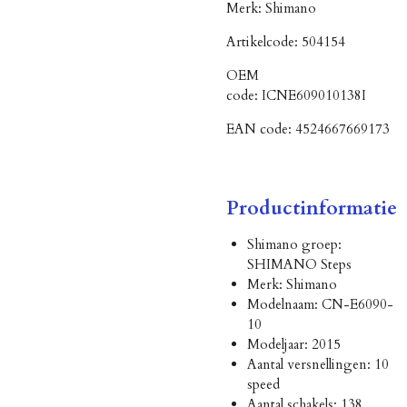
Merk:
Shimano
Artikelcode:
504154
OEM
code:
ICNE609010138I
EAN code:
4524667669173
Productinformatie
Shimano groep:
SHIMANO Steps
Merk: Shimano
Modelnaam: CN-E6090-
10
Modeljaar: 2015
Aantal versnellingen: 10
speed
Aantal schakels: 138