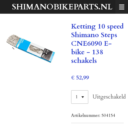
SHIMANOBIKEPARTS.NL
Ga
direct
naar
Ketting 10 speed
de
hoofdinhoud
Shimano Steps
CNE6090 E-
bike - 138
schakels
€ 52,99
Uitgeschakeld
Artikelnummer:
504154