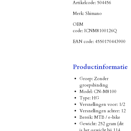
Artikelcode:
504456
Merk:
Shimano
OEM
code:
ICNM8100126Q
EAN code:
4550170443900
Productinformatie
Groep: Zonder
groepsbinding
Model: CN-M8100
Type: HG
Versnellingen voor: 1/2
Versnellingen achter: 12
Bereik: MTB / e-bike
Gewicht: 252 gram (dit
is het gewicht bij 114