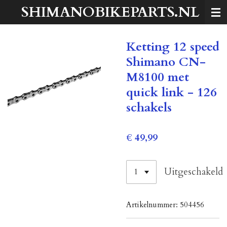
SHIMANOBIKEPARTS.NL
Ga
direct
naar
Ketting 12 speed
de
hoofdinhoud
Shimano CN-
M8100 met
quick link - 126
schakels
€ 49,99
Uitgeschakeld
Artikelnummer:
504456