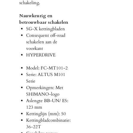
schakeling.
Nauwkeurig en
betrouwbaar schakelen
SG-X kettingbladen
Consequent off-road
schakelen aan de
voorkant
HYPERDRIVE
Model: FC-MT101-2
Serie: ALTUS M101
Serie
Opmerkingen: Met
SHIMANO-logo
Aslengte BB-UN/ ES:
123 mm
Kettinglijn (mm): 50
Kettingbladcombinatie:
36-22T