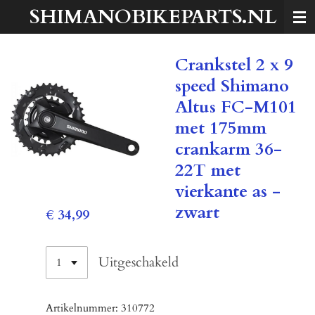
SHIMANOBIKEPARTS.NL
Ga
direct
naar
Crankstel 2 x 9
de
hoofdinhoud
speed Shimano
Altus FC-M101
met 175mm
crankarm 36-
22T met
vierkante as -
zwart
€ 34,99
Uitgeschakeld
Artikelnummer:
310772