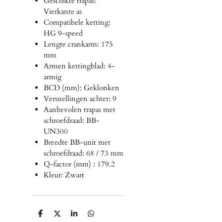
Geschikte trapas:
Vierkante as
Compatibele ketting:
HG 9-speed
Lengte crankarm: 175
mm
Armen kettingblad: 4-
armig
BCD (mm): Geklonken
Versnellingen achter: 9
Aanbevolen trapas met
schroefdraad: BB-
UN300
Breedte BB-unit met
schroefdraad: 68 / 73 mm
Q-factor (mm) : 179.2
Kleur: Zwart
D
D
S
D