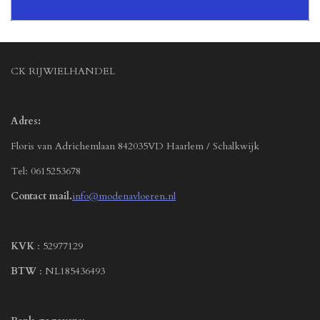
CK RIJWIELHANDEL
Adres:
Floris van Adrichemlaan 842035VD Haarlem / Schalkwijk
Tel: 0615253678
Contact mail.
info@modenavloeren.nl
KVK
: 52977129
BTW
: NL185436493