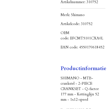
Artikelnummer:
310752
Merk:
Shimano
Artikelcode:
310752
OEM
code:
EFCMT5101CXA0L
EAN code:
4550170618452
Productinformatie
SHIMANO - MTB-
crankstel - 2-PIECE
CRANKSET - Q-factor
177 mm - Kettinglijn 52
mm - 1x12-speed