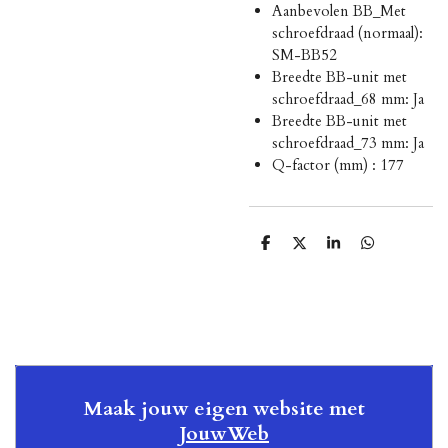
Aanbevolen BB_Met
schroefdraad (normaal):
SM-BB52
Breedte BB-unit met
schroefdraad_68 mm: Ja
Breedte BB-unit met
schroefdraad_73 mm: Ja
Q-factor (mm) : 177
D
D
S
D
e
e
h
e
l
e
a
l
e
l
r
e
n
e
n
Maak jouw eigen website met
JouwWeb