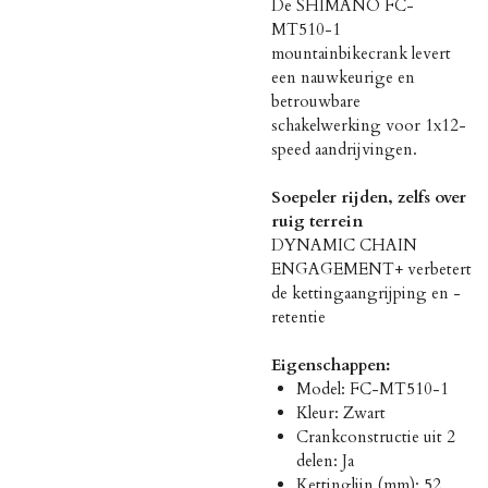
De SHIMANO FC-
MT510-1
mountainbikecrank levert
een nauwkeurige en
betrouwbare
schakelwerking voor 1x12-
speed aandrijvingen.
Soepeler rijden, zelfs over
ruig terrein
DYNAMIC CHAIN
ENGAGEMENT+ verbetert
de kettingaangrijping en -
retentie
Eigenschappen:
Model: FC-MT510-1
Kleur: Zwart
Crankconstructie uit 2
delen: Ja
Kettinglijn (mm): 52