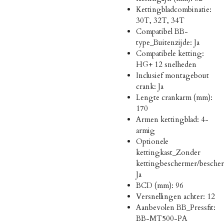
Kettingbladcombinatie:
30T, 32T, 34T
Compatibel BB-
type_Buitenzijde: Ja
Compatibele ketting:
HG+ 12 snelheden
Inclusief montagebout
crank: Ja
Lengte crankarm (mm):
170
Armen kettingblad: 4-
armig
Optionele
kettingkast_Zonder
kettingbeschermer/besche
Ja
BCD (mm): 96
Versnellingen achter: 12
Aanbevolen BB_Pressfit:
BB-MT500-PA