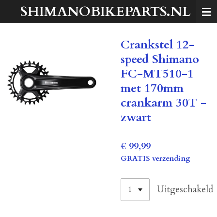
SHIMANOBIKEPARTS.NL
Ga
direct
naar
Crankstel 12-
de
hoofdinhoud
speed Shimano
FC-MT510-1
met 170mm
crankarm 30T -
zwart
€ 99,99
GRATIS verzending
Uitgeschakeld