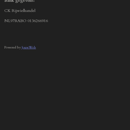
Bank gegevens:
CK Rijwielhandel
NL97RABO 0136266916
Powered by
JouwWeb