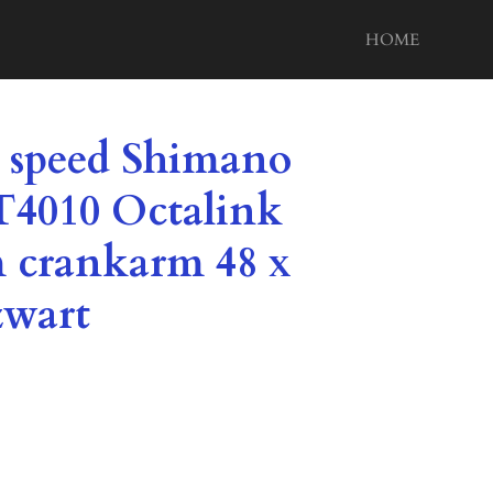
HOME
9 speed Shimano
T4010 Octalink
 crankarm 48 x
zwart