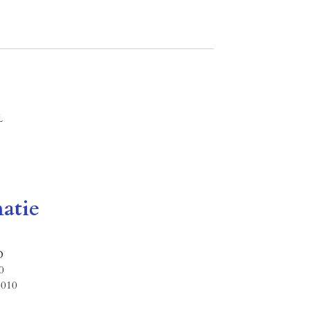
L
atie
O
0
4010