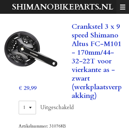
SHIMANOBIKEPARTS.NL
Ga
direct
naar
Crankstel 3 x 9
de
hoofdinhoud
speed Shimano
Altus FC-M101
- 170mm/44-
32-22T voor
vierkante as -
zwart
(werkplaatsverp
€ 29,99
akking)
Uitgeschakeld
Artikelnummer:
310768B