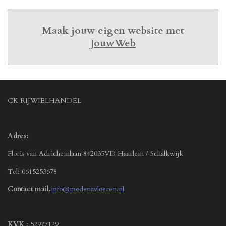
Maak jouw eigen website met
JouwWeb
CK RIJWIELHANDEL
Adres:
Floris van Adrichemlaan 842035VD Haarlem / Schalkwijk
Tel: 0615253678
Contact mail.
info@modenavloeren.nl
KVK
: 52977129