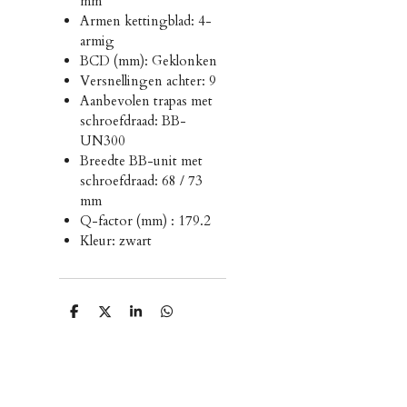
mm
Armen kettingblad: 4-
armig
BCD (mm): Geklonken
Versnellingen achter: 9
Aanbevolen trapas met
schroefdraad: BB-
UN300
Breedte BB-unit met
schroefdraad: 68 / 73
mm
Q-factor (mm) : 179.2
Kleur: zwart
D
D
S
D
e
e
h
e
l
e
a
l
e
l
r
e
n
e
n