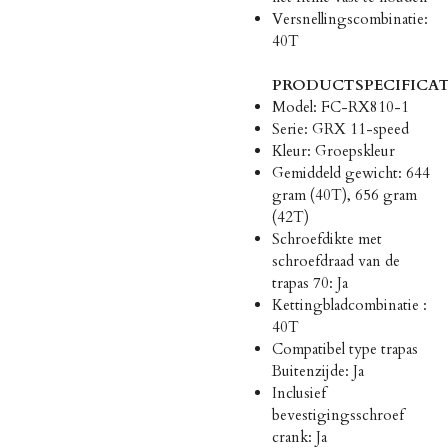
Versnellingscombinatie:
40T
PRODUCTSPECIFICAT
Model: FC-RX810-1
Serie: GRX 11-speed
Kleur: Groepskleur
Gemiddeld gewicht: 644
gram (40T), 656 gram
(42T)
Schroefdikte met
schroefdraad van de
trapas 70: Ja
Kettingbladcombinatie :
40T
Compatibel type trapas
Buitenzijde: Ja
Inclusief
bevestigingsschroef
crank: Ja