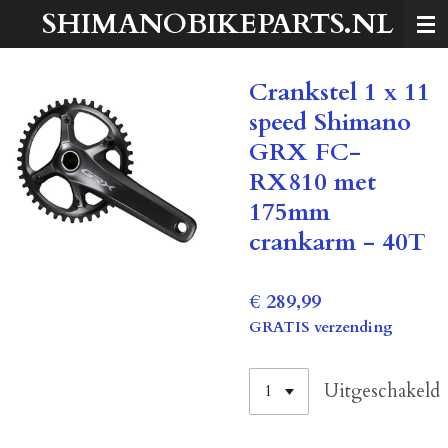
SHIMANOBIKEPARTS.NL
Ga
direct
naar
Crankstel 1 x 11
de
hoofdinhoud
speed Shimano
GRX FC-
RX810 met
175mm
crankarm - 40T
€ 289,99
GRATIS verzending
Uitgeschakeld