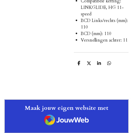
Compatibele ketting:
LINKGLIDE, HG 11-
speed
BCD Links/rechts (mm):
110
BCD (mm): 110
Versnellingen achter: 11
D
D
S
D
e
e
h
e
l
e
a
l
e
l
r
e
n
e
n
Maak jouw eigen website met
JouwWeb