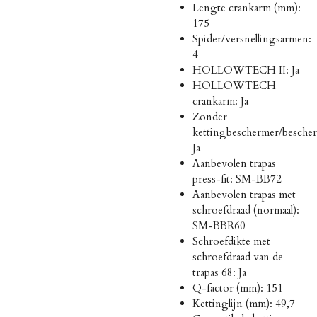
Lengte crankarm (mm):
175
Spider/versnellingsarmen:
4
HOLLOWTECH II: Ja
HOLLOWTECH
crankarm: Ja
Zonder
kettingbeschermer/besche
Ja
Aanbevolen trapas
press-fit: SM-BB72
Aanbevolen trapas met
schroefdraad (normaal):
SM-BBR60
Schroefdikte met
schroefdraad van de
trapas 68: Ja
Q-factor (mm): 151
Kettinglijn (mm): 49,7