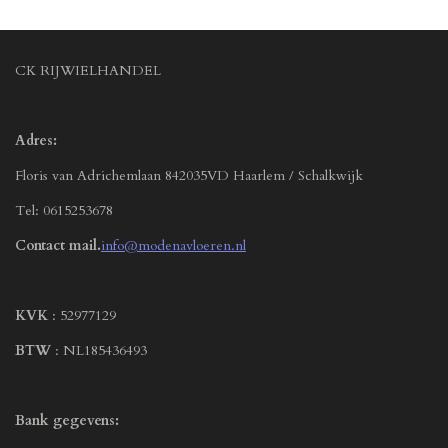
CK RIJWIELHANDEL
Adres:
Floris van Adrichemlaan 842035VD Haarlem / Schalkwijk
Tel: 0615253678
Contact mail.
info@modenavloeren.nl
KVK
: 52977129
BTW
: NL185436493
Bank gegevens: