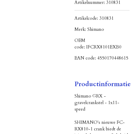
Artikelnummer:
310831
Artikelcode:
310831
Merk:
Shimano
OEM
code:
IFCRX8101EXB0
EAN code:
4550170448615
Productinformatie
Shimano GRX -
gravelcrankstel - 1x11-
speed
SHIMANO's nieuwe FC-
RX810-1 crank biedt de