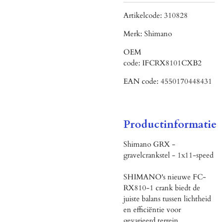
Artikelcode:
310828
Merk:
Shimano
OEM
code:
IFCRX8101CXB2
EAN code:
4550170448431
Productinformatie
Shimano GRX -
gravelcrankstel - 1x11-speed
SHIMANO's nieuwe FC-
RX810-1 crank biedt de
juiste balans tussen lichtheid
en efficiëntie voor
gevarieerd terrein.