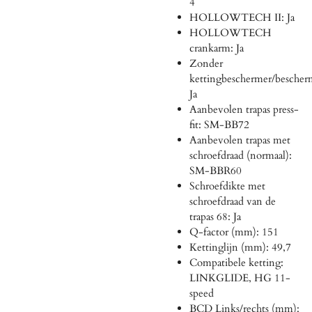
4
HOLLOWTECH II: Ja
HOLLOWTECH
crankarm: Ja
Zonder
kettingbeschermer/bescher
Ja
Aanbevolen trapas press-
fit: SM-BB72
Aanbevolen trapas met
schroefdraad (normaal):
SM-BBR60
Schroefdikte met
schroefdraad van de
trapas 68: Ja
Q-factor (mm): 151
Kettinglijn (mm): 49,7
Compatibele ketting:
LINKGLIDE, HG 11-
speed
BCD Links/rechts (mm):