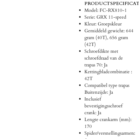
PRODUCTSPECIFICAT
Model: FC-RX810-1
Serie: GRX 11-speed
Kleur: Groepskleur
Gemiddeld gewicht: 644
gram (40T), 656 gram
(42T)
Schroefdikte met
schroefdraad van de
trapas 70: Ja
Kettingbladcombinatie :
42T
Compatibel type trapas
Buitenzijde: Ja
Inclusief
bevestigingsschroef
crank: Ja
Lengte crankarm (mm):
170
Spider/versnellingsarmen: