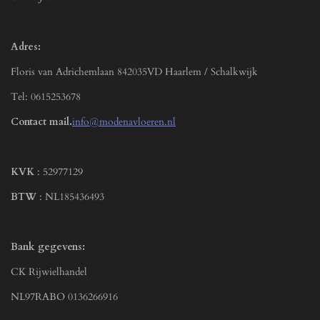
Adres:
Floris van Adrichemlaan 842035VD Haarlem / Schalkwijk
Tel: 0615253678
Contact mail.
info@modenavloeren.nl
KVK
: 52977129
BTW
: NL185436493
Bank gegevens:
CK Rijwielhandel
NL97RABO 0136266916