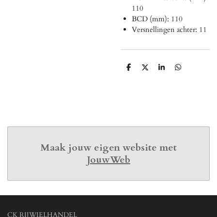
110
BCD (mm): 110
Versnellingen achter: 11
D
D
S
D
e
e
h
e
l
e
a
l
e
l
r
e
n
e
n
Maak jouw eigen website met
JouwWeb
CK RIJWIELHANDEL