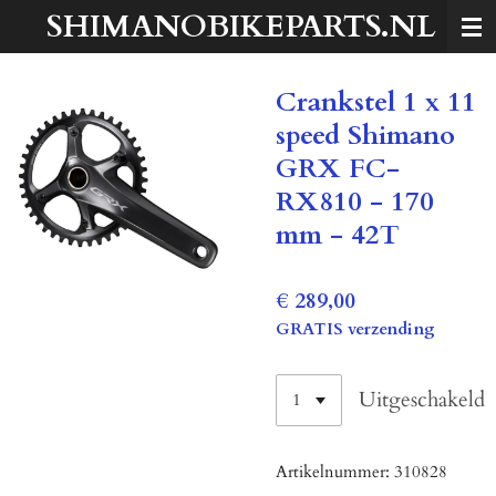
SHIMANOBIKEPARTS.NL
Ga
direct
naar
Crankstel 1 x 11
de
hoofdinhoud
speed Shimano
GRX FC-
RX810 - 170
mm - 42T
€ 289,00
GRATIS verzending
Uitgeschakeld
Artikelnummer:
310828