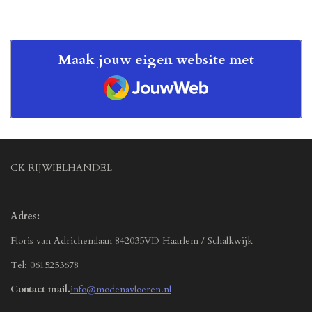
n
e
n
Maak jouw eigen website met
JouwWeb
CK RIJWIELHANDEL
Adres:
Floris van Adrichemlaan 842035VD Haarlem / Schalkwijk
Tel: 0615253678
Contact mail.
info@modenavloeren.nl