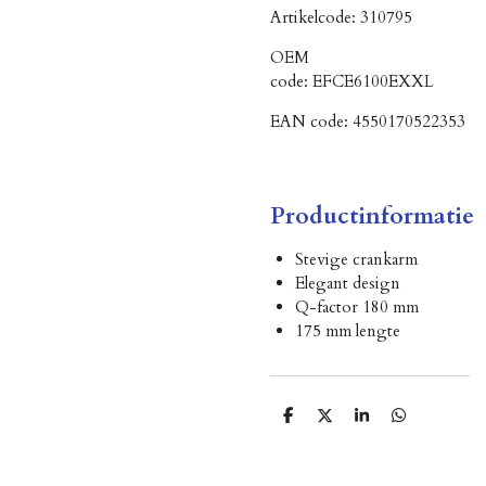
Artikelcode:
310795
OEM
code:
EFCE6100EXXL
EAN code:
4550170522353
Productinformatie
Stevige crankarm
Elegant design
Q-factor 180 mm
175 mm lengte
D
D
S
D
e
e
h
e
l
e
a
l
e
l
r
e