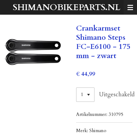
SHIMANOBIKEPARTS.NL
Ga
direct
naar
Crankarmset
de
hoofdinhoud
Shimano Steps
FC-E6100 - 175
mm - zwart
€ 44,99
Uitgeschakeld
Artikelnummer:
310795
Merk:
Shimano