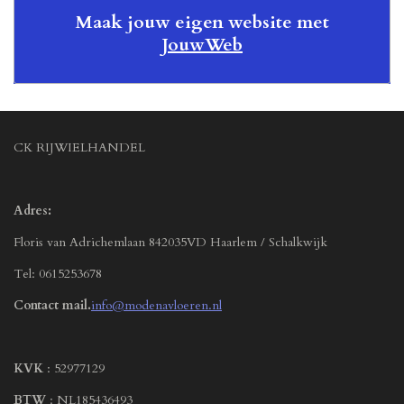
Maak jouw eigen website met
JouwWeb
CK RIJWIELHANDEL
Adres:
Floris van Adrichemlaan 842035VD Haarlem / Schalkwijk
Tel: 0615253678
Contact mail.
info@modenavloeren.nl
KVK
: 52977129
BTW
: NL185436493