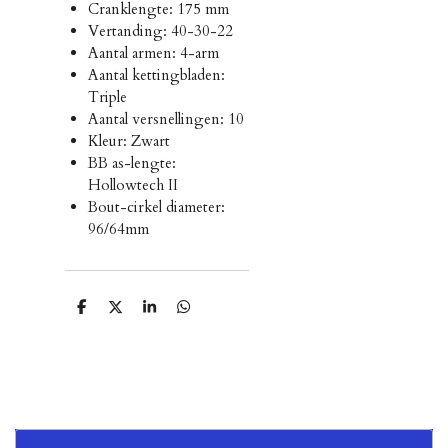
Cranklengte: 175 mm
Vertanding: 40-30-22
Aantal armen: 4-arm
Aantal kettingbladen:
Triple
Aantal versnellingen: 10
Kleur: Zwart
BB as-lengte:
Hollowtech II
Bout-cirkel diameter:
96/64mm
D
D
S
D
e
e
h
e
l
e
a
l
e
l
r
e
n
e
n