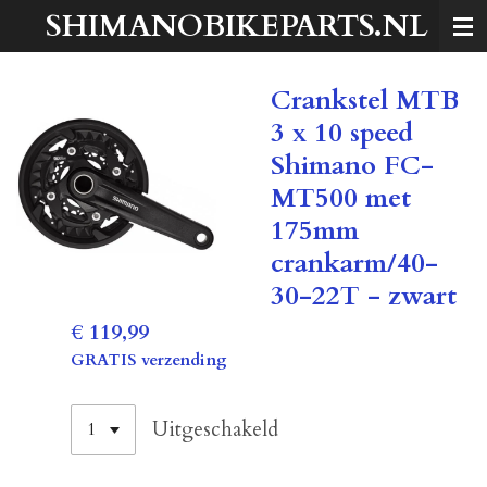
SHIMANOBIKEPARTS.NL
Ga
direct
naar
Crankstel MTB
de
hoofdinhoud
3 x 10 speed
Shimano FC-
MT500 met
175mm
crankarm/40-
30-22T - zwart
€ 119,99
GRATIS verzending
Uitgeschakeld