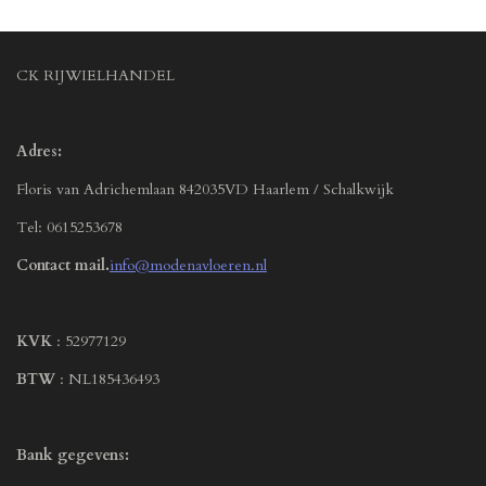
CK RIJWIELHANDEL
Adres:
Floris van Adrichemlaan 842035VD Haarlem / Schalkwijk
Tel: 0615253678
Contact mail.
info@modenavloeren.nl
KVK
: 52977129
BTW
: NL185436493
Bank gegevens: