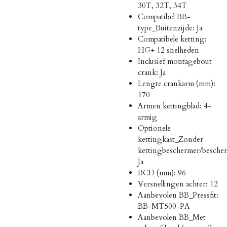
30T, 32T, 34T
Compatibel BB-
type_Buitenzijde: Ja
Compatibele ketting:
HG+ 12 snelheden
Inclusief montagebout
crank: Ja
Lengte crankarm (mm):
170
Armen kettingblad: 4-
armig
Optionele
kettingkast_Zonder
kettingbeschermer/besche
Ja
BCD (mm): 96
Versnellingen achter: 12
Aanbevolen BB_Pressfit:
BB-MT500-PA
Aanbevolen BB_Met