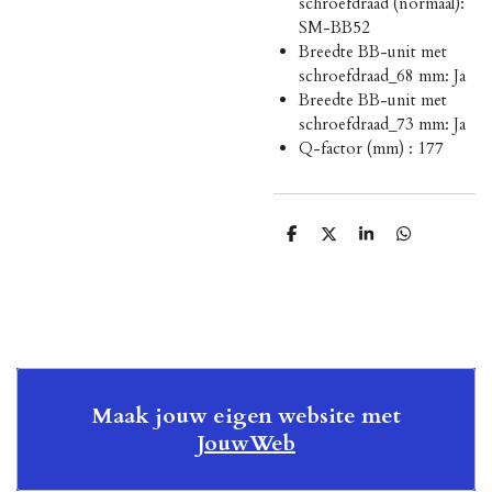
schroefdraad (normaal):
SM-BB52
Breedte BB-unit met
schroefdraad_68 mm: Ja
Breedte BB-unit met
schroefdraad_73 mm: Ja
Q-factor (mm) : 177
D
D
S
D
e
e
h
e
l
e
a
l
e
l
r
e
n
e
n
Maak jouw eigen website met
JouwWeb