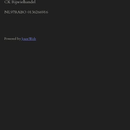
CK Rijwielhandel
NL97RABO 0136266916
Powered by
JouwWeb