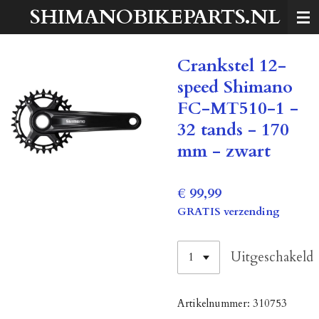
SHIMANOBIKEPARTS.NL
Ga
direct
naar
Crankstel 12-
de
hoofdinhoud
speed Shimano
FC-MT510-1 -
32 tands - 170
mm - zwart
€ 99,99
GRATIS verzending
Uitgeschakeld
Artikelnummer:
310753