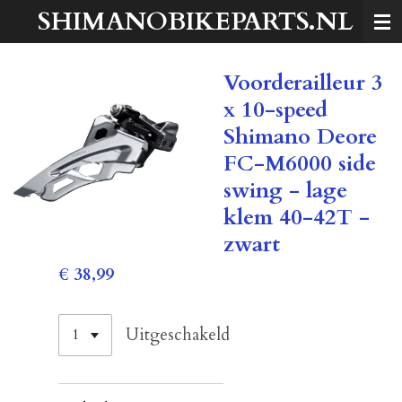
SHIMANOBIKEPARTS.NL
Ga
direct
naar
Voorderailleur 3
de
hoofdinhoud
x 10-speed
Shimano Deore
FC-M6000 side
swing - lage
klem 40-42T -
zwart
€ 38,99
Uitgeschakeld