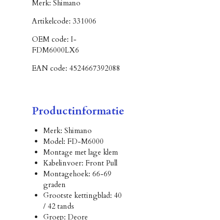
Merk:
Shimano
Artikelcode:
331006
OEM code:
I-
FDM6000LX6
EAN code:
4524667392088
Productinformatie
Merk: Shimano
Model: FD-M6000
Montage met lage klem
Kabelinvoer: Front Pull
Montagehoek: 66-69
graden
Grootste kettingblad: 40
/ 42 tands
Groep: Deore