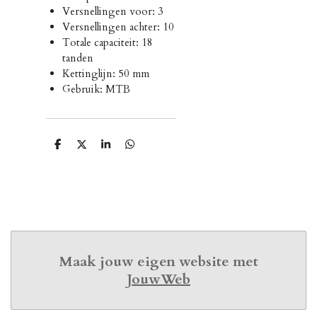
Versnellingen voor: 3
Versnellingen achter: 10
Totale capaciteit: 18
tanden
Kettinglijn: 50 mm
Gebruik: MTB
D
D
S
D
e
e
h
e
l
e
a
l
e
l
r
e
n
e
n
Maak jouw eigen website met
JouwWeb