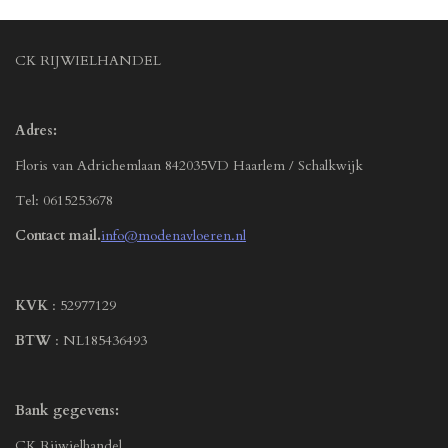
CK RIJWIELHANDEL
Adres:
Floris van Adrichemlaan 842035VD Haarlem / Schalkwijk
Tel: 0615253678
Contact mail.
info@modenavloeren.nl
KVK
: 52977129
BTW
: NL185436493
Bank gegevens:
CK Rijwielhandel