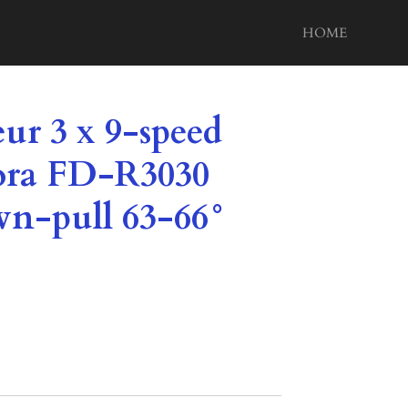
HOME
eur 3 x 9-speed
ora FD-R3030
wn-pull 63-66°