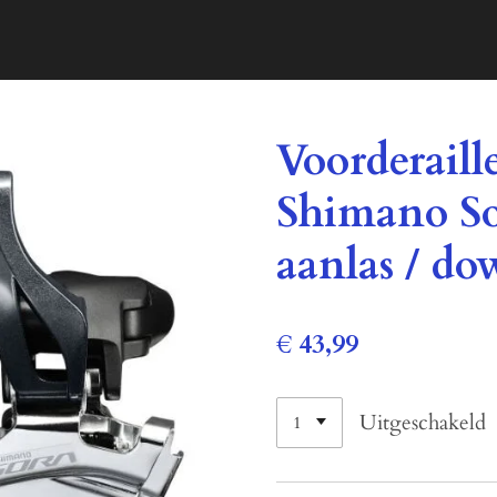
Voorderaill
Shimano S
aanlas / do
€ 43,99
Uitgeschakeld