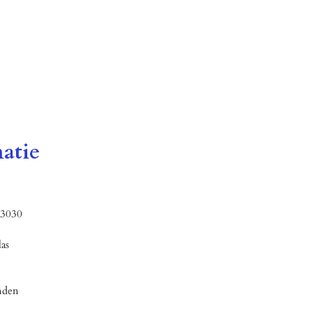
atie
R3030
as
anden