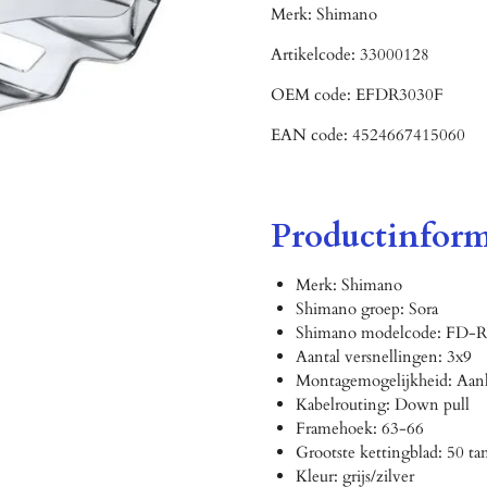
Merk:
Shimano
Artikelcode:
33000128
OEM code:
EFDR3030F
EAN code:
4524667415060
Productinform
Merk: Shimano
Shimano groep: Sora
Shimano modelcode: FD-
Aantal versnellingen: 3x9
Montagemogelijkheid: Aanl
Kabelrouting: Down pull
Framehoek: 63-66
Grootste kettingblad: 50 t
Kleur: grijs/zilver