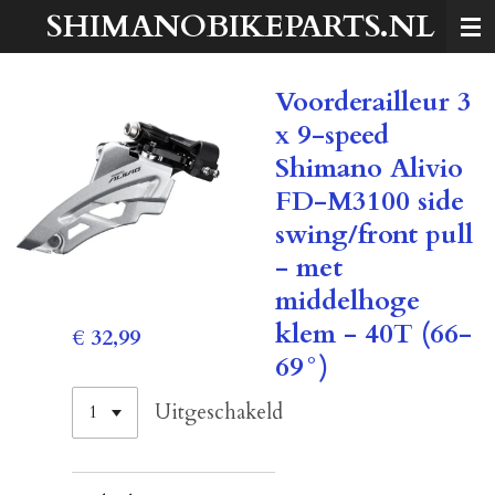
SHIMANOBIKEPARTS.NL
Ga
direct
naar
Voorderailleur 3
de
hoofdinhoud
x 9-speed
Shimano Alivio
FD-M3100 side
swing/front pull
- met
middelhoge
klem - 40T (66-
€ 32,99
69°)
Uitgeschakeld