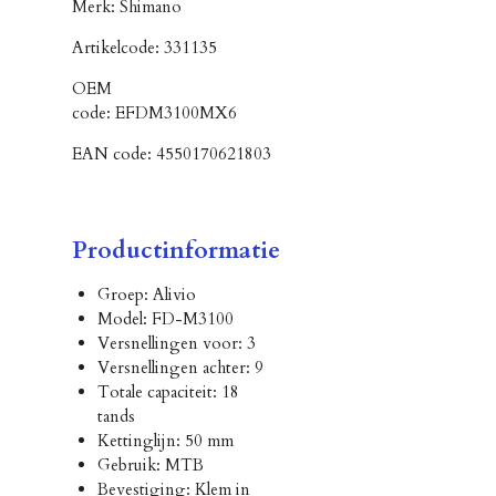
Merk:
Shimano
Artikelcode:
331135
OEM
code:
EFDM3100MX6
EAN code:
4550170621803
Productinformatie
Groep: Alivio
Model: FD-M3100
Versnellingen voor: 3
Versnellingen achter: 9
Totale capaciteit: 18
tands
Kettinglijn: 50 mm
Gebruik: MTB
Bevestiging: Klem in