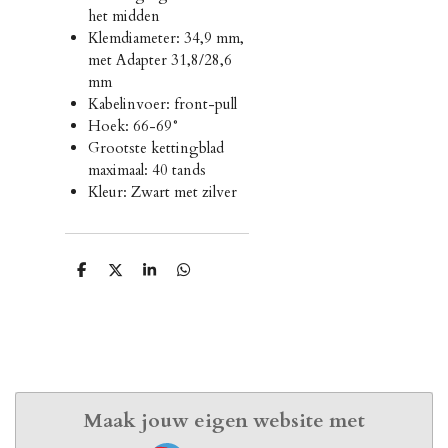
het midden
Klemdiameter: 34,9 mm,
met Adapter 31,8/28,6
mm
Kabelinvoer: front-pull
Hoek: 66-69°
Grootste kettingblad
maximaal: 40 tands
Kleur: Zwart met zilver
D
D
S
D
e
e
h
e
l
e
a
l
e
l
r
e
n
e
n
Maak jouw eigen website met
JouwWeb