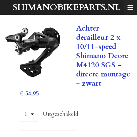
SHIMANOBIKEPARTS.NL
Ga
direct
naar
Achter
de
hoofdinhoud
derailleur 2 x
10/11-speed
Shimano Deore
M4120 SGS -
directe montage
- zwart
€ 54,95
Uitgeschakeld