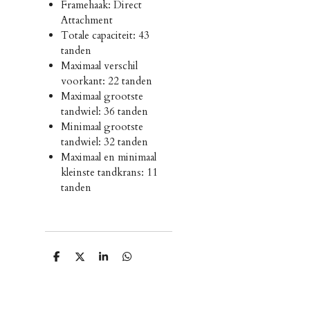
Framehaak: Direct
Attachment
Totale capaciteit: 43
tanden
Maximaal verschil
voorkant: 22 tanden
Maximaal grootste
tandwiel: 36 tanden
Minimaal grootste
tandwiel: 32 tanden
Maximaal en minimaal
kleinste tandkrans: 11
tanden
D
D
S
D
e
e
h
e
l
e
a
l
e
l
r
e
n
e
n