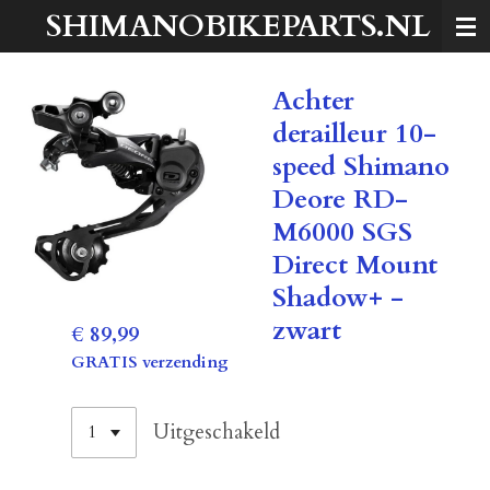
SHIMANOBIKEPARTS.NL
Ga
direct
naar
Achter
de
hoofdinhoud
derailleur 10-
speed Shimano
Deore RD-
M6000 SGS
Direct Mount
Shadow+ -
zwart
€ 89,99
GRATIS verzending
Uitgeschakeld