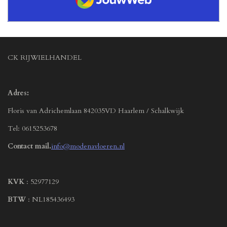
CK RIJWIELHANDEL
Adres:
Floris van Adrichemlaan 842035VD Haarlem / Schalkwijk
Tel: 0615253678
Contact mail.
info@modenavloeren.nl
KVK
: 52977129
BTW
: NL185436493