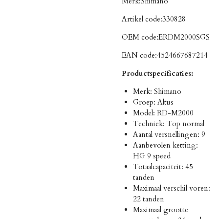
Merk:
Shimano
Artikel code:
330828
OEM code:
ERDM2000SGS
EAN code:
4524667687214
Productspecificaties:
Merk: Shimano
Groep: Altus
Model: RD-M2000
Techniek: Top normal
Aantal versnellingen: 9
Aanbevolen ketting:
HG 9 speed
Totaalcapaciteit: 45
tanden
Maximaal verschil voren:
22 tanden
Maximaal grootte