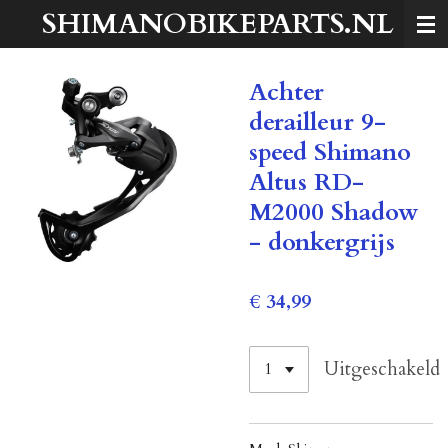
SHIMANOBIKEPARTS.NL
Ga
direct
naar
Achter
de
hoofdinhoud
derailleur 9-
speed Shimano
Altus RD-
M2000 Shadow
- donkergrijs
€ 34,99
Uitgeschakeld