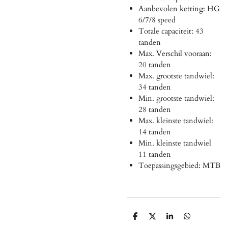
Aanbevolen ketting: HG
6/7/8 speed
Totale capaciteit: 43
tanden
Max. Verschil vooraan:
20 tanden
Max. grootste tandwiel:
34 tanden
Min. grootste tandwiel:
28 tanden
Max. kleinste tandwiel:
14 tanden
Min. kleinste tandwiel
11 tanden
Toepassingsgebied: MTB
D
D
S
D
e
e
h
e