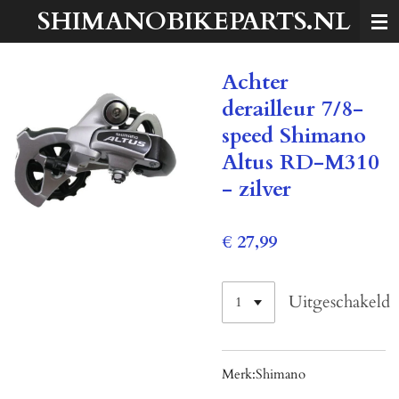
SHIMANOBIKEPARTS.NL
Ga
direct
naar
Achter
de
hoofdinhoud
derailleur 7/8-
speed Shimano
Altus RD-M310
- zilver
€ 27,99
Uitgeschakeld
Merk:
Shimano