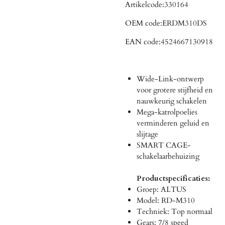
Artikelcode:
330164
OEM code:
ERDM310DS
EAN code:
4524667130918
Wide-Link-ontwerp
voor grotere stijfheid en
nauwkeurig schakelen
Mega-katrolpoelies
verminderen geluid en
slijtage
SMART CAGE-
schakelaarbehuizing
Productspecificaties:
Groep: ALTUS
Model: RD-M310
Techniek: Top normaal
Gears: 7/8 speed