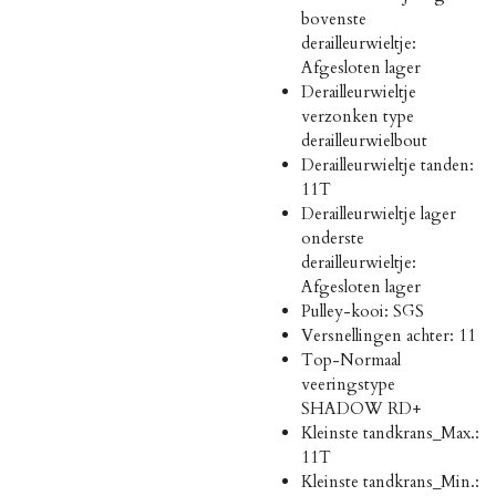
bovenste
derailleurwieltje:
Afgesloten lager
Derailleurwieltje
verzonken type
derailleurwielbout
Derailleurwieltje tanden:
11T
Derailleurwieltje lager
onderste
derailleurwieltje:
Afgesloten lager
Pulley-kooi: SGS
Versnellingen achter: 11
Top-Normaal
veeringstype
SHADOW RD+
Kleinste tandkrans_Max.:
11T
Kleinste tandkrans_Min.: