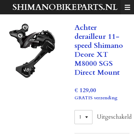
SHIMANOBIKEPARTS.NL
Ga
direct
naar
Achter
de
hoofdinhoud
derailleur 11-
speed Shimano
Deore XT
M8000 SGS
Direct Mount
€ 129,00
GRATIS verzending
Uitgeschakeld