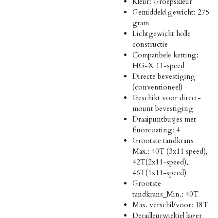
Kleur: Groepskleur
Gemiddeld gewicht: 275
gram
Lichtgewicht holle
constructie
Compatibele ketting:
HG-X 11-speed
Directe bevestiging
(conventioneel)
Geschikt voor direct-
mount bevestiging
Draaipuntbusjes met
fluorcoating: 4
Grootste tandkrans
Max.: 40T (3x11 speed),
42T(2x11-speed),
46T(1x11-speed)
Grootste
tandkrans_Min.: 40T
Max. verschil/voor: 18T
Derailleurwieltjel lager