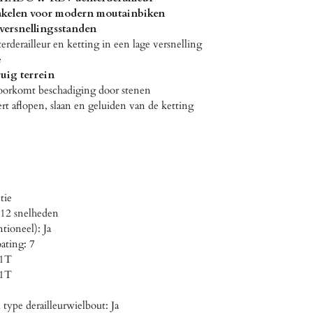
akelen voor modern moutainbiken
e versnellingsstanden
rderailleur en ketting in een lage versnelling
e
uig terrein
oorkomt beschadiging door stenen
rt aflopen, slaan en geluiden van de ketting
tie
12 snelheden
tioneel): Ja
ating: 7
51T
51T
type derailleurwielbout: Ja