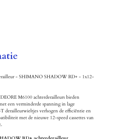
atie
railleur - SHIMANO SHADOW RD+ - 1x12-
EORE M6100 achterderailleurs bieden
 met een verminderde spanning in lage
T derailleurwieltjes verhogen de efficiëntie en
atibiliteit met de nieuwe 12-speed cassettes van
.
HADOW RD+ achterderailleur