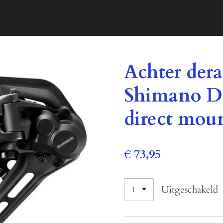
Achter dera
Shimano D
direct moun
€ 73,95
Uitgeschakeld