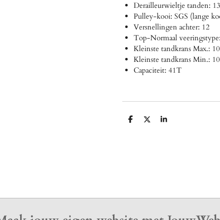
Derailleurwieltje tanden: 1
Pulley-kooi: SGS (lange ko
Versnellingen achter: 12
Top-Normaal veeringst
Kleinste tandkrans Max.: 1
Kleinste tandkrans Min.: 1
Capaciteit: 41T
D
D
S
e
e
h
l
e
a
e
l
r
n
e