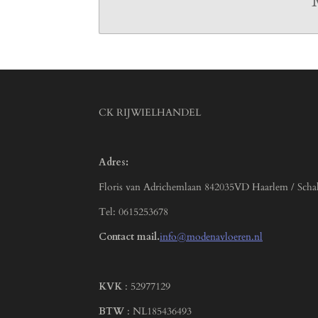
CK RIJWIELHANDEL
Adres:
Floris van Adrichemlaan 842035VD Haarlem / Scha
Tel: 0615253678
Contact mail.
info@modenavloeren.nl
KVK
: 52977129
BTW
: NL185436493