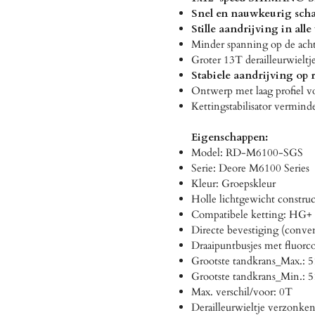
Snel en nauwkeurig sch
Stille aandrijving in all
Minder spanning op de achte
Groter 13T derailleurwieltj
Stabiele aandrijving op r
Ontwerp met laag profiel v
Kettingstabilisator verminde
Eigenschappen:
Model: RD-M6100-SGS
Serie: Deore M6100 Series
Kleur: Groepskleur
Holle lichtgewicht construc
Compatibele ketting: HG+ 
Directe bevestiging (conven
Draaipuntbusjes met fluorco
Grootste tandkrans_Max.: 
Grootste tandkrans_Min.: 
Max. verschil/voor: 0T
Derailleurwieltje verzonken 