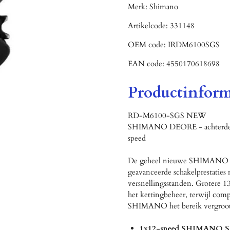
Merk:
Shimano
Artikelcode:
331148
OEM code:
IRDM6100SGS
EAN code:
4550170618698
Productinform
RD-M6100-SGS NEW
SHIMANO DEORE - achterde
speed
De geheel nieuwe SHIMANO D
geavanceerde schakelprestaties
versnellingsstanden. Grotere 13
het kettingbeheer, terwijl comp
SHIMANO het bereik vergroot
1x12-speed SHIMANO S