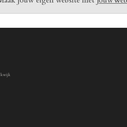
Maak jouw eigen website met
JouwWe
lkwijk